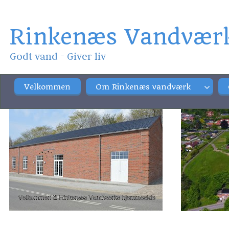
Rinkenæs Vandvær
Godt vand - Giver liv
Velkommen
Om Rinkenæs vandværk