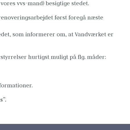
vores vvs-mand) besigtige stedet.
renoveringsarbejdet først foregå næste 
stedet, som informerer om, at Vandværket er 
tyrrelser hurtigst muligt på flg. måder:
nformationer.
s”.