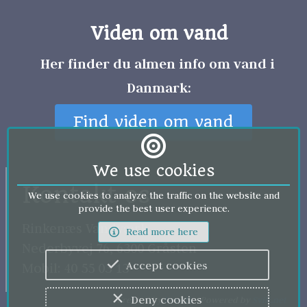
Viden om vand
Her finder du almen info om vand i 
Danmark:
Find viden om vand
We use cookies
Kontakt os
We use cookies to analyze the traffic on the website and
provide the best user experience.
Rinkenæs Vandværk 
Read more here
Nederbyvej 76, 6300 Gråsten
Accept cookies
Mobil: 40 55 03 13
Deny cookies
Created by 
Dvn.dk 
- Powered by 
Svift.net