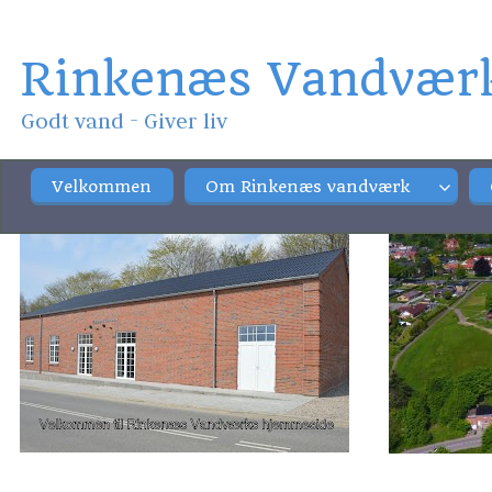
Rinkenæs Vandvær
Godt vand - Giver liv
Velkommen
Om Rinkenæs vandværk