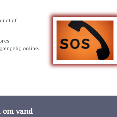
ndt af 
ores 
lgængelig online.
n om vand